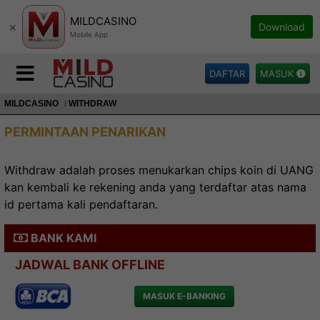
MILDCASINO
×
Download
Mobile App
DAFTAR
MASUK
MILDCASINO
WITHDRAW
PERMINTAAN PENARIKAN
Withdraw adalah proses menukarkan chips koin di UANG
kan kembali ke rekening anda yang terdaftar atas nama
id pertama kali pendaftaran.
BANK KAMI
JADWAL BANK OFFLINE
MASUK E-BANKING