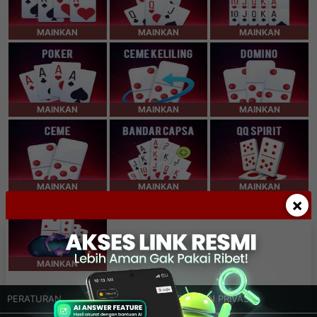
MAINKAN
MAINKAN
MAINKAN
MAINKAN
MAINKAN
MAINKAN
MAINKAN
MAINKAN
MAINKAN
×
MAINKAN
PERATURAN
KEBIJAKAN PRIVASI