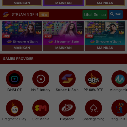
MAINKAN
MAINKAN
MAINKAN
Cari
Lihat Semua
STREAM N SPIN
NEW
MAINKAN
MAINKAN
MAINKAN
GAMES PROVIDER
IDNSLOT
Idn E-lottery
Stream N Spin
PP 98% RTP
Microgami
Pragmatic Play
Slot Mania
Playtech
Spadegaming
Penguin Ki