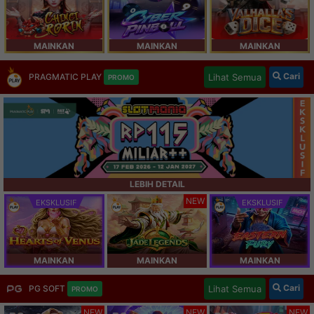
MAINKAN
MAINKAN
MAINKAN
Cari
Lihat Semua
PRAGMATIC PLAY
PROMO
LEBIH DETAIL
NEW
EKSKLUSIF
EKSKLUSIF
MAINKAN
MAINKAN
MAINKAN
Cari
Lihat Semua
PG SOFT
PROMO
NEW
NEW
NEW